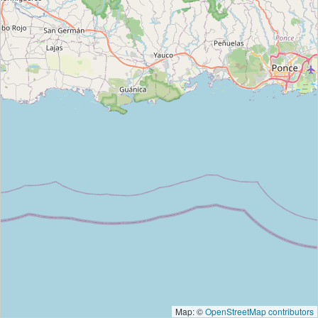
Map: ©
OpenStreetMap contributors